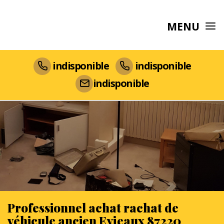
MENU
indisponible
indisponible
indisponible
Professionnel achat rachat de
véhicule ancien Eyjeaux 87220