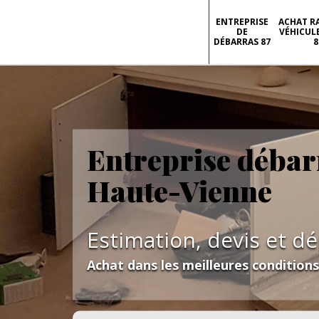
ENTREPRISE
ACHAT R
DE
VÉHICUL
DÉBARRAS 87
8
Entreprise débar
Haute-Vienne
Estimation, devis et d
Achat dans les meilleures condition