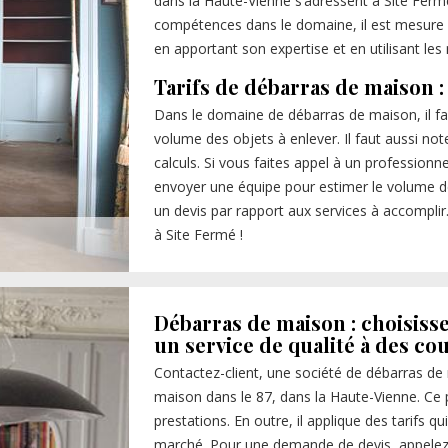
dans la Haute-Vienne s’adressent à Site Ferm
compétences dans le domaine, il est mesure d
en apportant son expertise et en utilisant le
Tarifs de débarras de maison : c
Dans le domaine de débarras de maison, il faut
volume des objets à enlever. Il faut aussi no
calculs. Si vous faites appel à un professionne
envoyer une équipe pour estimer le volume des
un devis par rapport aux services à accompli
à Site Fermé !
Débarras de maison : choisisse
un service de qualité à des cou
Contactez-client, une société de débarras de
maison dans le 87, dans la Haute-Vienne. Ce p
prestations. En outre, il applique des tarifs q
marché. Pour une demande de devis, appelez-l