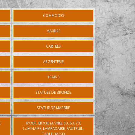
COMMODES
MARBRE
CARTELS
ARGENTERIE
TRAINS
STATUES DE BRONZE
STATUE DE MARBRE
E
MOBILIER XXE (ANNÉE 50, 60, 70,
LUMINAIRE, LAMPADAIRE, FAUTEUIL,
TABLE BASSE)