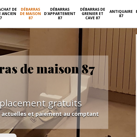
ACHAT DE
DÉBARRAS
DÉBARRAS
DÉBARRAS DE
ANTIQUAIRE
E ANCIEN
DE MAISON
D'APPARTEMENT
GRENIER ET
87
7
87
87
CAVE 87
ras de maison 87
éplacement gratuits
s actuelles et paiement au comptant