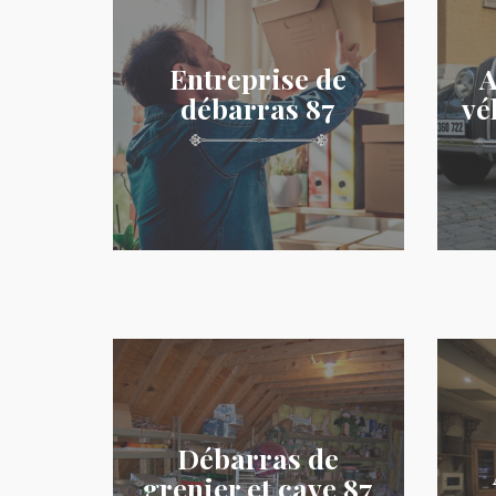
Entreprise de
A
débarras 87
vé
Débarras de
grenier et cave 87