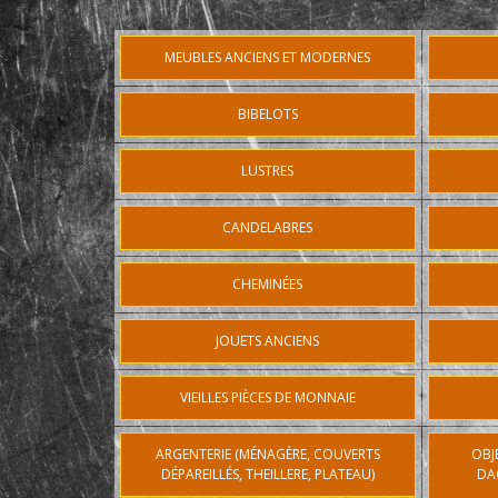
MEUBLES ANCIENS ET MODERNES
BIBELOTS
LUSTRES
CANDELABRES
CHEMINÉES
JOUETS ANCIENS
VIEILLES PIÈCES DE MONNAIE
ARGENTERIE (MÉNAGÈRE, COUVERTS
OBJ
DÉPAREILLÉS, THEILLERE, PLATEAU)
DA