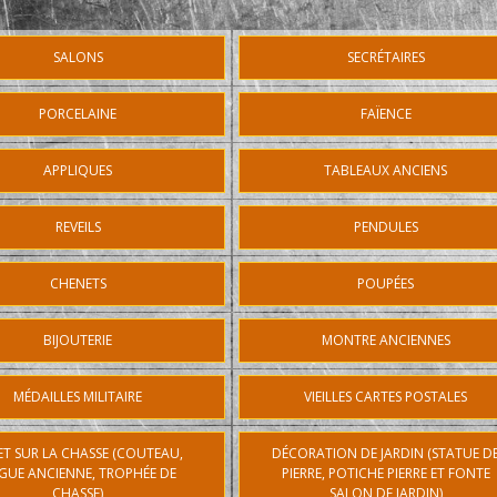
SALONS
SECRÉTAIRES
PORCELAINE
FAÏENCE
APPLIQUES
TABLEAUX ANCIENS
REVEILS
PENDULES
CHENETS
POUPÉES
BIJOUTERIE
MONTRE ANCIENNES
MÉDAILLES MILITAIRE
VIEILLES CARTES POSTALES
ET SUR LA CHASSE (COUTEAU,
DÉCORATION DE JARDIN (STATUE D
GUE ANCIENNE, TROPHÉE DE
PIERRE, POTICHE PIERRE ET FONTE
CHASSE)
SALON DE JARDIN)