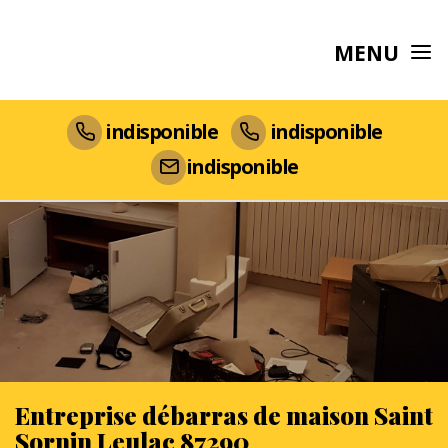
MENU
indisponible
indisponible
indisponible
Entreprise débarras de maison Saint
Sornin Leulac 87290