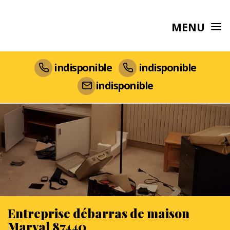
MENU
indisponible
indisponible
indisponible
Entreprise débarras de maison
Marval 87440