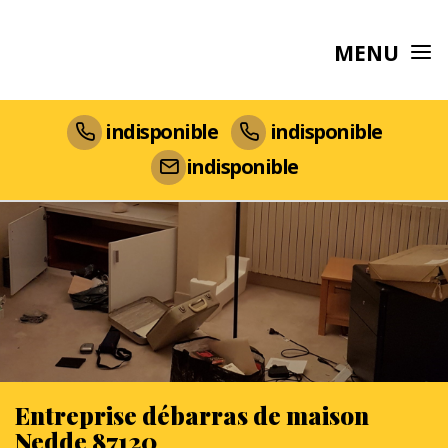
MENU
indisponible
indisponible
indisponible
Entreprise débarras de maison
Nedde 87120