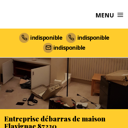
MENU
indisponible
indisponible
indisponible
Entreprise débarras de maison
Flavignac 87230