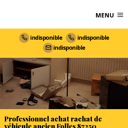
MENU
indisponible
indisponible
indisponible
Professionnel achat rachat de
véhicule ancien Folles 87250