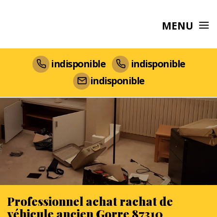
MENU
indisponible
indisponible
indisponible
Professionnel achat rachat de
véhicule ancien Gorre 87310