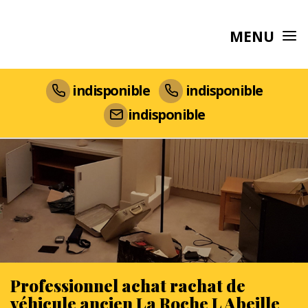
MENU
indisponible
indisponible
indisponible
Professionnel achat rachat de
véhicule ancien La Roche L Abeille