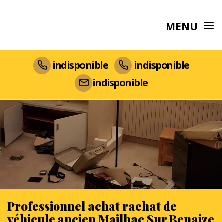
MENU
indisponible
indisponible
indisponible
Professionnel achat rachat de
véhicule ancien Mailhac Sur Benaize