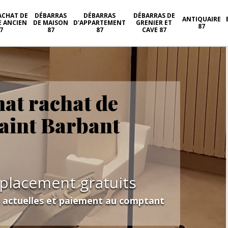
ACHAT DE
DÉBARRAS
DÉBARRAS
DÉBARRAS DE
ANTIQUAIRE
E ANCIEN
DE MAISON
D'APPARTEMENT
GRENIER ET
87
7
87
87
CAVE 87
hat rachat de
Saint Barbant
éplacement gratuits
s actuelles et paiement au comptant