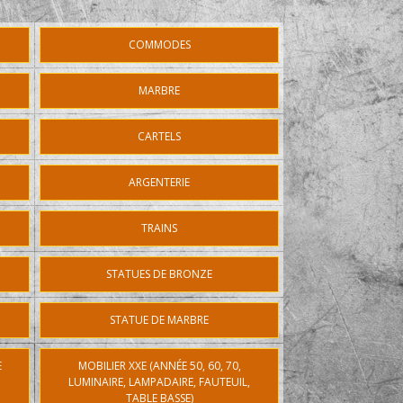
COMMODES
MARBRE
CARTELS
ARGENTERIE
TRAINS
STATUES DE BRONZE
STATUE DE MARBRE
E
MOBILIER XXE (ANNÉE 50, 60, 70,
LUMINAIRE, LAMPADAIRE, FAUTEUIL,
TABLE BASSE)