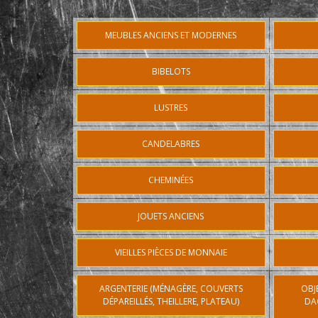
MEUBLES ANCIENS ET MODERNES
BIBELOTS
LUSTRES
CANDELABRES
CHEMINÉES
JOUETS ANCIENS
VIEILLES PIÈCES DE MONNAIE
ARGENTERIE (MÉNAGÈRE, COUVERTS
OBJ
DÉPAREILLÉS, THEILLERE, PLATEAU)
DA