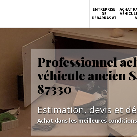
ENTREPRISE
ACHAT R
DE
VÉHICUL
DÉBARRAS 87
8
Professionnel ac
véhicule ancien 
87330
Estimation, devis et d
Achat dans les meilleures condition