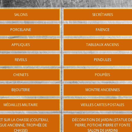
SALONS
SECRÉTAIRES
PORCELAINE
FAÏENCE
APPLIQUES
TABLEAUX ANCIENS
REVEILS
PENDULES
CHENETS
POUPÉES
BIJOUTERIE
MONTRE ANCIENNES
MÉDAILLES MILITAIRE
VIEILLES CARTES POSTALES
ET SUR LA CHASSE (COUTEAU,
DÉCORATION DE JARDIN (STATUE D
GUE ANCIENNE, TROPHÉE DE
PIERRE, POTICHE PIERRE ET FONTE
CHASSE)
SALON DE JARDIN)