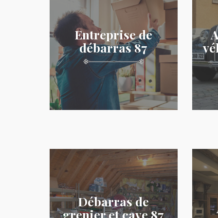
Entreprise de
A
débarras 87
vé
Débarras de
grenier et cave 87