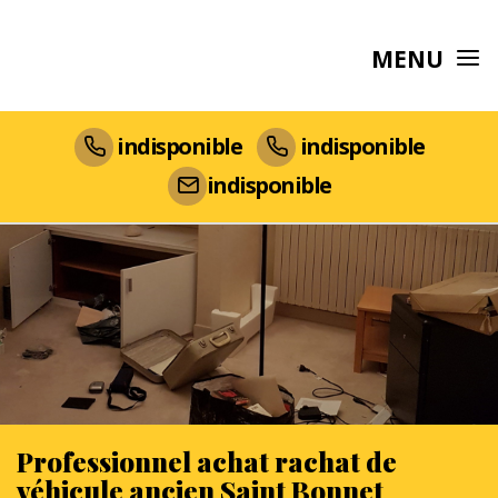
MENU
indisponible
indisponible
indisponible
Professionnel achat rachat de
véhicule ancien Saint Bonnet