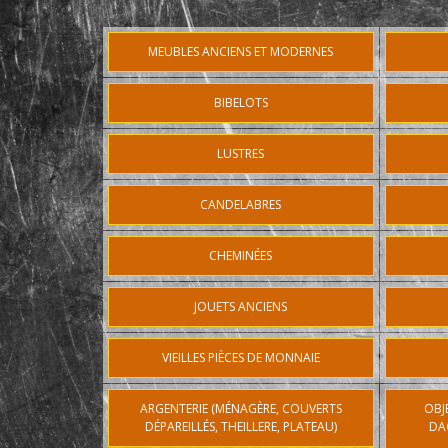
MEUBLES ANCIENS ET MODERNES
BIBELOTS
LUSTRES
CANDELABRES
CHEMINÉES
JOUETS ANCIENS
VIEILLES PIÈCES DE MONNAIE
ARGENTERIE (MÉNAGÈRE, COUVERTS
OBJ
DÉPAREILLÉS, THEILLERE, PLATEAU)
DA