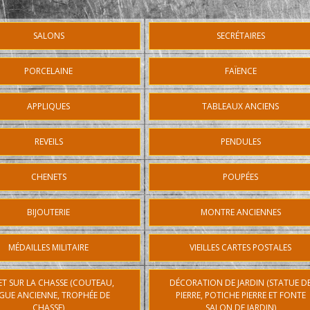
SALONS
SECRÉTAIRES
PORCELAINE
FAÏENCE
APPLIQUES
TABLEAUX ANCIENS
REVEILS
PENDULES
CHENETS
POUPÉES
BIJOUTERIE
MONTRE ANCIENNES
MÉDAILLES MILITAIRE
VIEILLES CARTES POSTALES
ET SUR LA CHASSE (COUTEAU,
DÉCORATION DE JARDIN (STATUE D
GUE ANCIENNE, TROPHÉE DE
PIERRE, POTICHE PIERRE ET FONTE
CHASSE)
SALON DE JARDIN)