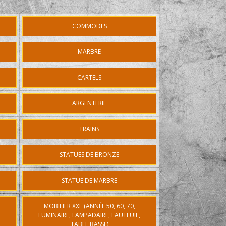
COMMODES
MARBRE
CARTELS
ARGENTERIE
TRAINS
STATUES DE BRONZE
STATUE DE MARBRE
E
MOBILIER XXE (ANNÉE 50, 60, 70,
LUMINAIRE, LAMPADAIRE, FAUTEUIL,
TABLE BASSE)