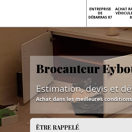
ENTREPRISE
ACHAT R
DE
VÉHICUL
DÉBARRAS 87
8
Brocanteur Eybo
Estimation, devis et d
Achat dans les meilleures condition
ÊTRE RAPPELÉ