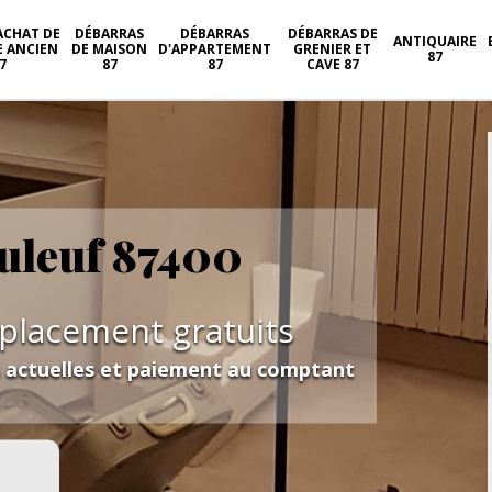
ACHAT DE
DÉBARRAS
DÉBARRAS
DÉBARRAS DE
ANTIQUAIRE
E ANCIEN
DE MAISON
D'APPARTEMENT
GRENIER ET
87
7
87
87
CAVE 87
uleuf 87400
éplacement gratuits
s actuelles et paiement au comptant