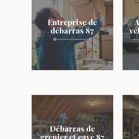
Entreprise de
A
débarras 87
vé
Débarras de
grenier et cave 87