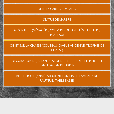
VIEILLES CARTES POSTALES
STATUE DE MARBRE
ARGENTERIE (MÉNAGÈRE, COUVERTS DÉPAREILLÉS, THEILLERE,
PLATEAU)
OBJET SUR LA CHASSE (COUTEAU, DAGUE ANCIENNE, TROPHÉE DE
CHASSE)
DÉCORATION DE JARDIN (STATUE DE PIERRE, POTICHE PIERRE ET
FONTE SALON DE JARDIN)
MOBILIER XXE (ANNÉE 50, 60, 70, LUMINAIRE, LAMPADAIRE,
FAUTEUIL, TABLE BASSE)