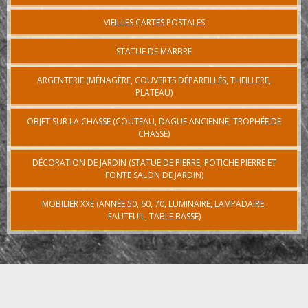
VIEILLES CARTES POSTALES
STATUE DE MARBRE
ARGENTERIE (MÉNAGÈRE, COUVERTS DÉPAREILLÉS, THEILLERE,
PLATEAU)
OBJET SUR LA CHASSE (COUTEAU, DAGUE ANCIENNE, TROPHÉE DE
CHASSE)
DÉCORATION DE JARDIN (STATUE DE PIERRE, POTICHE PIERRE ET
FONTE SALON DE JARDIN)
MOBILIER XXE (ANNÉE 50, 60, 70, LUMINAIRE, LAMPADAIRE,
FAUTEUIL, TABLE BASSE)