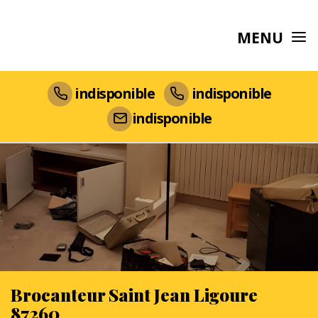
MENU
indisponible
indisponible
indisponible
Brocanteur Saint Jean Ligoure
87260