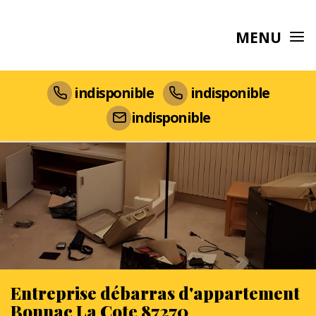
MENU
indisponible
indisponible
indisponible
Entreprise débarras d'appartement
Bonnac La Cote 87270