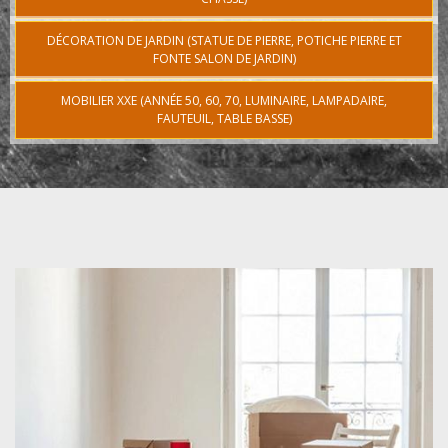
DÉCORATION DE JARDIN (STATUE DE PIERRE, POTICHE PIERRE ET
FONTE SALON DE JARDIN)
MOBILIER XXE (ANNÉE 50, 60, 70, LUMINAIRE, LAMPADAIRE,
FAUTEUIL, TABLE BASSE)