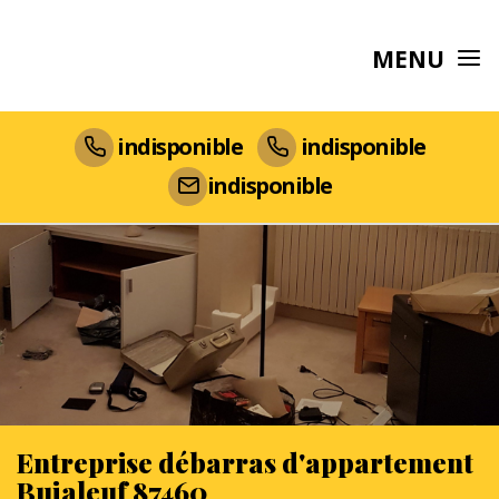
MENU
indisponible
indisponible
indisponible
Entreprise débarras d'appartement
Bujaleuf 87460