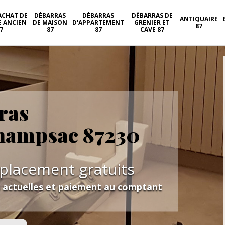
ACHAT DE
DÉBARRAS
DÉBARRAS
DÉBARRAS DE
ANTIQUAIRE
E ANCIEN
DE MAISON
D'APPARTEMENT
GRENIER ET
87
7
87
87
CAVE 87
ras
hampsac 87230
éplacement gratuits
s actuelles et paiement au comptant