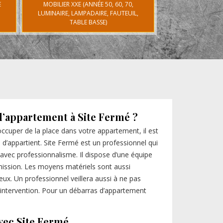
E
MOBILIER XXE (ANNÉE 50, 60, 70,
LUMINAIRE, LAMPADAIRE, FAUTEUIL,
TABLE BASSE)
d’appartement à Site Fermé ?
ccuper de la place dans votre appartement, il est
 d’appartient. Site Fermé est un professionnel qui
 avec professionnalisme. Il dispose d’une équipe
ission. Les moyens matériels sont aussi
ux. Un professionnel veillera aussi à ne pas
ntervention. Pour un débarras d’appartement
vec Site Fermé