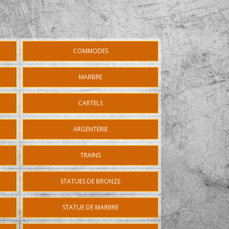
COMMODES
MARBRE
CARTELS
ARGENTERIE
TRAINS
STATUES DE BRONZE
STATUE DE MARBRE