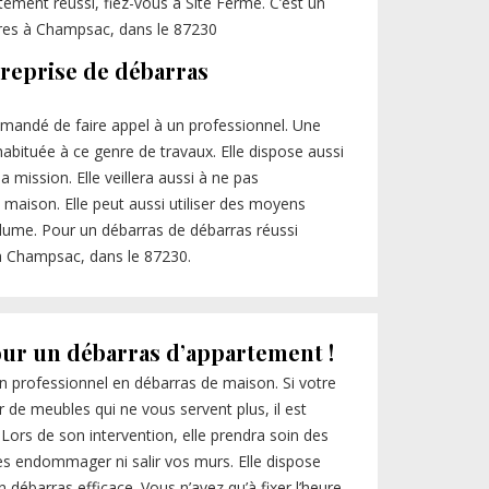
ement réussi, fiez-vous à Site Fermé. C’est un
aires à Champsac, dans le 87230
treprise de débarras
mandé de faire appel à un professionnel. Une
abituée à ce genre de travaux. Elle dispose aussi
 mission. Elle veillera aussi à ne pas
maison. Elle peut aussi utiliser des moyens
olume. Pour un débarras de débarras réussi
à Champsac, dans le 87230.
our un débarras d’appartement !
n professionnel en débarras de maison. Si votre
e meubles qui ne vous servent plus, il est
ors de son intervention, elle prendra soin des
es endommager ni salir vos murs. Elle dispose
débarras efficace. Vous n’avez qu’à fixer l’heure