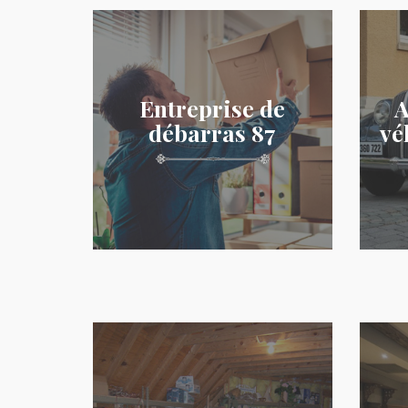
Entreprise de
A
débarras 87
vé