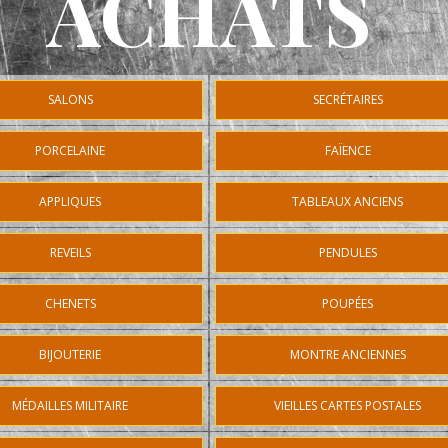
ACHATS
SALONS
SECRÉTAIRES
PORCELAINE
FAÏENCE
APPLIQUES
TABLEAUX ANCIENS
REVEILS
PENDULES
CHENETS
POUPÉES
BIJOUTERIE
MONTRE ANCIENNES
MÉDAILLES MILITAIRE
VIEILLES CARTES POSTALES