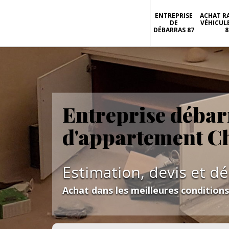
ENTREPRISE
ACHAT R
DE
VÉHICUL
DÉBARRAS 87
8
Entreprise débar
d'appartement C
Estimation, devis et d
Achat dans les meilleures condition