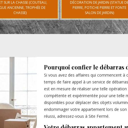
ET SUR LA CHASSE (COUTEAU,
DÉCORATION DE JARDIN (STATUE D
GUE ANCIENNE, TROPHÉE DE
PIERRE, POTICHE PIERRE ET FONTE
CHASSE)
SALON DE JARDIN)
Pourquoi confier le débarras 
Si vous avez des affaires qui commencent à o
temps de faire appel à un service de débarras
est en mesure de réaliser une telle opération
compétente et expérimentée pour une telle m
disponibles pour déplacer des objets volumine
endommager votre appartement lors de son i
réussi, adressez-vous à Site Fermé.
Votre débarras appartement a