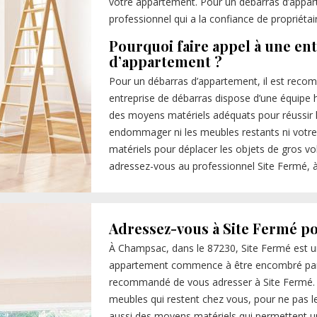
votre appartement. Pour un débarras d’appart
professionnel qui a la confiance de propriét
Pourquoi faire appel à une en
d’appartement ?
Pour un débarras d’appartement, il est recom
entreprise de débarras dispose d’une équipe h
des moyens matériels adéquats pour réussir la
endommager ni les meubles restants ni votre 
matériels pour déplacer les objets de gros v
adressez-vous au professionnel Site Fermé, 
Adressez-vous à Site Fermé p
À Champsac, dans le 87230, Site Fermé est u
appartement commence à être encombré par d
recommandé de vous adresser à Site Fermé. L
meubles qui restent chez vous, pour ne pas l
aussi des moyens matériels qui permettent un 