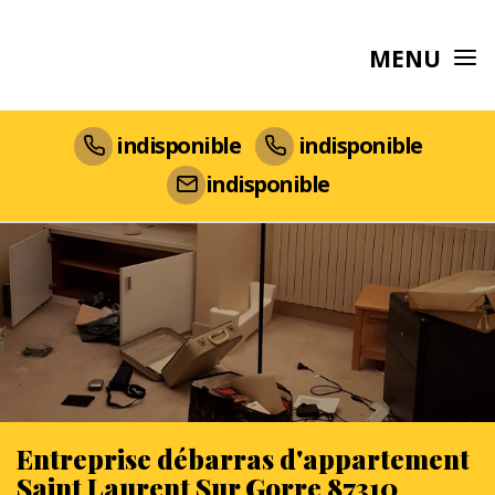
MENU
indisponible
indisponible
indisponible
Entreprise débarras d'appartement
Saint Laurent Sur Gorre 87310