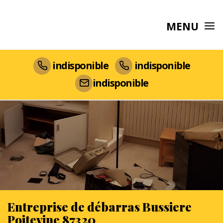
MENU
indisponible
indisponible
indisponible
Entreprise de débarras Bussiere
Poitevine 87320