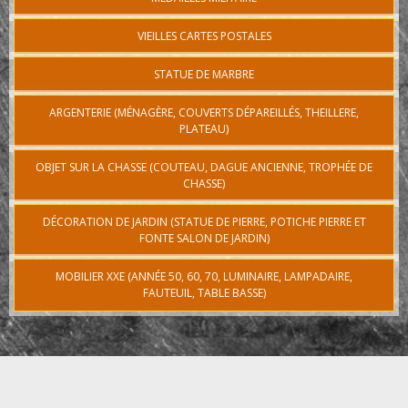
VIEILLES CARTES POSTALES
STATUE DE MARBRE
ARGENTERIE (MÉNAGÈRE, COUVERTS DÉPAREILLÉS, THEILLERE,
PLATEAU)
OBJET SUR LA CHASSE (COUTEAU, DAGUE ANCIENNE, TROPHÉE DE
CHASSE)
DÉCORATION DE JARDIN (STATUE DE PIERRE, POTICHE PIERRE ET
FONTE SALON DE JARDIN)
MOBILIER XXE (ANNÉE 50, 60, 70, LUMINAIRE, LAMPADAIRE,
FAUTEUIL, TABLE BASSE)