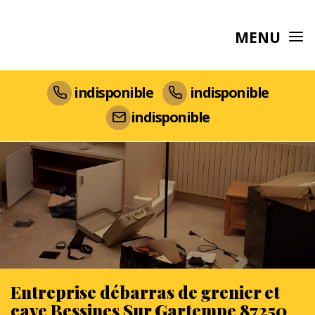
MENU
indisponible
indisponible
indisponible
Entreprise débarras de grenier et
cave Bessines Sur Gartempe 87250