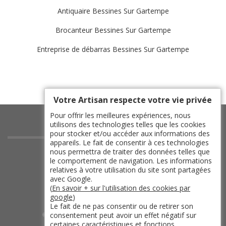
Antiquaire Bessines Sur Gartempe
Brocanteur Bessines Sur Gartempe
Entreprise de débarras Bessines Sur Gartempe
Votre Artisan respecte votre vie privée
Pour offrir les meilleures expériences, nous
utilisons des technologies telles que les cookies
pour stocker et/ou accéder aux informations des
appareils. Le fait de consentir à ces technologies
indisponible
nous permettra de traiter des données telles que
le comportement de navigation. Les informations
indisponible
relatives à votre utilisation du site sont partagées
indisponible
avec Google.
(
En savoir + sur l'utilisation des cookies par
indisponible
google
)
Le fait de ne pas consentir ou de retirer son
consentement peut avoir un effet négatif sur
©2019 - 2026 TOUT DROIT RÉSERVÉ -
certaines caractéristiques et fonctions.
MENTIONS LÉGALES