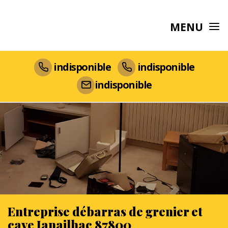
MENU
indisponible
indisponible
indisponible
Entreprise débarras de grenier et
cave Janailhac 87800