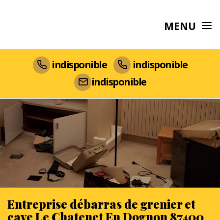
MENU
indisponible
indisponible
indisponible
Entreprise débarras de grenier et
cave Le Chatenet En Dognon 87400