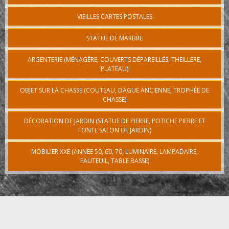
VIEILLES CARTES POSTALES
STATUE DE MARBRE
ARGENTERIE (MÉNAGÈRE, COUVERTS DÉPAREILLÉS, THEILLERE,
PLATEAU)
OBJET SUR LA CHASSE (COUTEAU, DAGUE ANCIENNE, TROPHÉE DE
CHASSE)
DÉCORATION DE JARDIN (STATUE DE PIERRE, POTICHE PIERRE ET
FONTE SALON DE JARDIN)
MOBILIER XXE (ANNÉE 50, 60, 70, LUMINAIRE, LAMPADAIRE,
FAUTEUIL, TABLE BASSE)