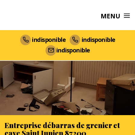
MENU
indisponible
indisponible
indisponible
Entreprise débarras de grenier et
cave Saint Junien 87200