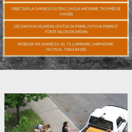
OBJET SUR LA CHASSE (COUTEAU, DAGUE ANCIENNE, TROPHÉE DE
CHASSE)
DÉCORATION DE JARDIN (STATUE DE PIERRE, POTICHE PIERRE ET
FONTE SALON DE JARDIN)
MOBILIER XXE (ANNÉE 50, 60, 70, LUMINAIRE, LAMPADAIRE,
FAUTEUIL, TABLE BASSE)