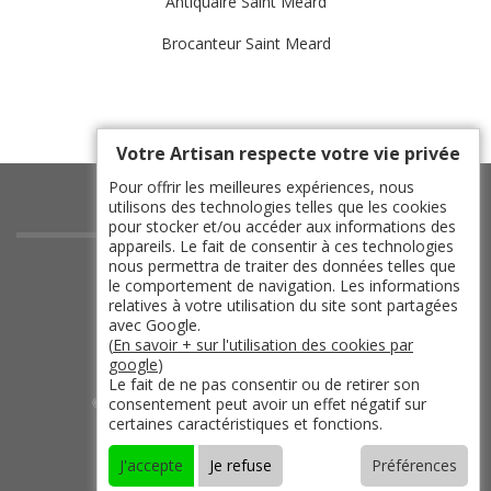
Antiquaire Saint Meard
Brocanteur Saint Meard
Votre Artisan respecte votre vie privée
Pour offrir les meilleures expériences, nous
utilisons des technologies telles que les cookies
pour stocker et/ou accéder aux informations des
appareils. Le fait de consentir à ces technologies
indisponible
nous permettra de traiter des données telles que
le comportement de navigation. Les informations
indisponible
relatives à votre utilisation du site sont partagées
indisponible
avec Google.
(
En savoir + sur l'utilisation des cookies par
indisponible
google
)
Le fait de ne pas consentir ou de retirer son
consentement peut avoir un effet négatif sur
©2019 - 2026 TOUT DROIT RÉSERVÉ -
certaines caractéristiques et fonctions.
MENTIONS LÉGALES
J'accepte
Je refuse
Préférences