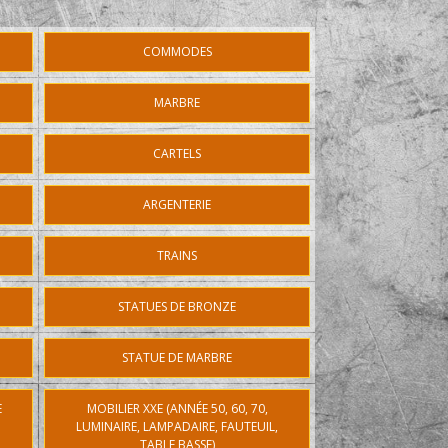
COMMODES
MARBRE
CARTELS
ARGENTERIE
TRAINS
STATUES DE BRONZE
STATUE DE MARBRE
E
MOBILIER XXE (ANNÉE 50, 60, 70,
LUMINAIRE, LAMPADAIRE, FAUTEUIL,
TABLE BASSE)