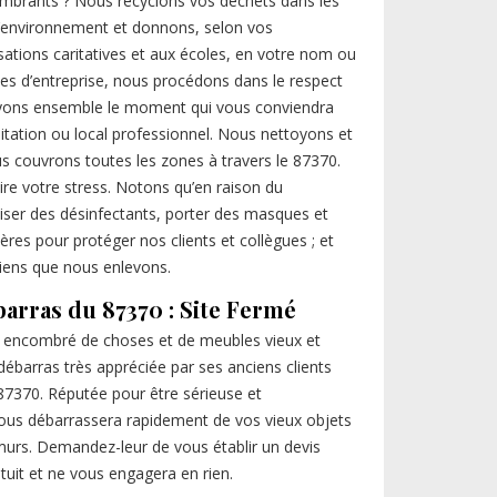
mbrants ? Nous recyclons vos déchets dans les
 l’environnement et donnons, selon vos
ations caritatives et aux écoles, en votre nom ou
es d’entreprise, nous procédons dans le respect
évoyons ensemble le moment qui vous conviendra
tation ou local professionnel. Nous nettoyons et
couvrons toutes les zones à travers le 87370.
e votre stress. Notons qu’en raison du
iliser des désinfectants, porter des masques et
ères pour protéger nos clients et collègues ; et
biens que nous enlevons.
barras du 87370 : Site Fermé
er encombré de choses et de meubles vieux et
débarras très appréciée par ses anciens clients
e 87370. Réputée pour être sérieuse et
vous débarrassera rapidement de vos vieux objets
 murs. Demandez-leur de vous établir un devis
atuit et ne vous engagera en rien.