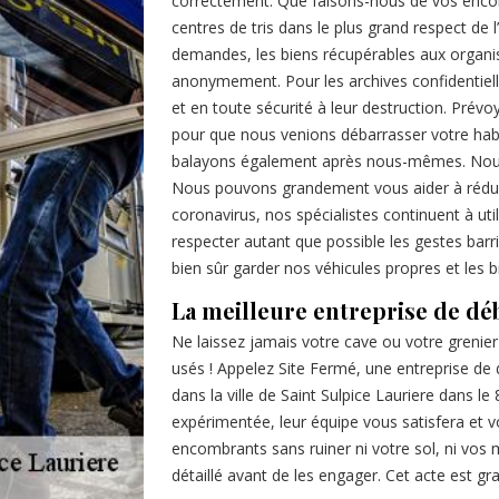
correctement. Que faisons-nous de vos enco
centres de tris dans le plus grand respect de
demandes, les biens récupérables aux organis
anonymement. Pour les archives confidentiell
et en toute sécurité à leur destruction. Pr
pour que nous venions débarrasser votre habi
balayons également après nous-mêmes. Nous 
Nous pouvons grandement vous aider à réduir
coronavirus, nos spécialistes continuent à ut
respecter autant que possible les gestes barri
bien sûr garder nos véhicules propres et les 
La meilleure entreprise de dé
Ne laissez jamais votre cave ou votre greni
usés ! Appelez Site Fermé, une entreprise de 
dans la ville de Saint Sulpice Lauriere dans l
expérimentée, leur équipe vous satisfera et 
encombrants sans ruiner ni votre sol, ni vos
détaillé avant de les engager. Cet acte est gr