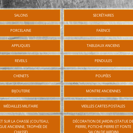
SALONS
SECRÉTAIRES
PORCELAINE
FAÏENCE
APPLIQUES
TABLEAUX ANCIENS
REVEILS
PENDULES
CHENETS
POUPÉES
BIJOUTERIE
MONTRE ANCIENNES
MÉDAILLES MILITAIRE
VIEILLES CARTES POSTALES
ET SUR LA CHASSE (COUTEAU,
DÉCORATION DE JARDIN (STATUE D
GUE ANCIENNE, TROPHÉE DE
PIERRE, POTICHE PIERRE ET FONTE
CHASSE)
SALON DE JARDIN)