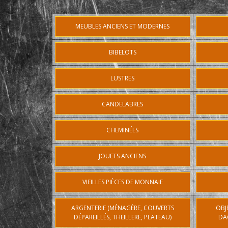
MEUBLES ANCIENS ET MODERNES
BIBELOTS
LUSTRES
CANDELABRES
CHEMINÉES
JOUETS ANCIENS
VIEILLES PIÈCES DE MONNAIE
ARGENTERIE (MÉNAGÈRE, COUVERTS
OBJ
DÉPAREILLÉS, THEILLERE, PLATEAU)
DA