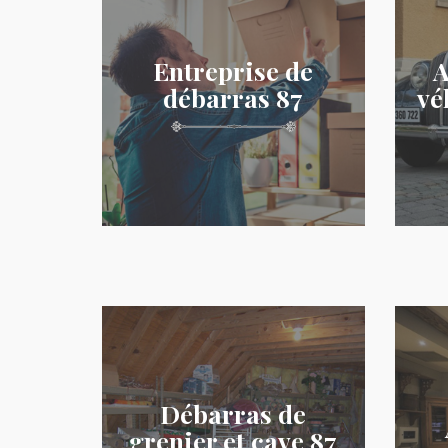
Entreprise de
A
débarras 87
vé
Débarras de
grenier et cave 87