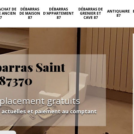
ACHAT DE
DÉBARRAS
DÉBARRAS
DÉBARRAS DE
ANTIQUAIRE
E ANCIEN
DE MAISON
D'APPARTEMENT
GRENIER ET
87
7
87
87
CAVE 87
barras Saint
 87370
éplacement gratuits
s actuelles et paiement au comptant