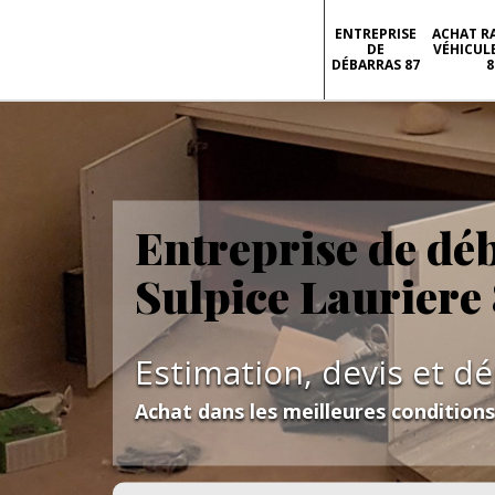
ENTREPRISE
ACHAT R
DE
VÉHICUL
DÉBARRAS 87
8
Entreprise de dé
Sulpice Lauriere
Estimation, devis et d
Achat dans les meilleures condition