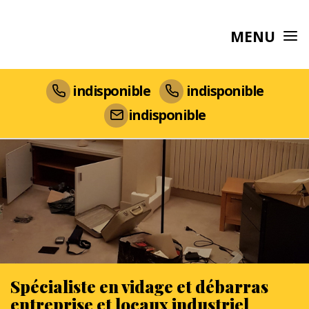
MENU
indisponible
indisponible
indisponible
Spécialiste en vidage et débarras
entreprise et locaux industriel