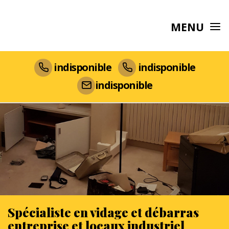
MENU
indisponible
indisponible
indisponible
Spécialiste en vidage et débarras
entreprise et locaux industriel