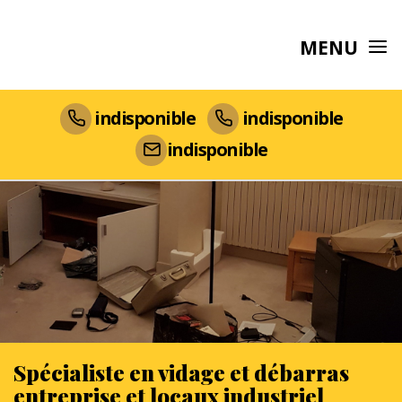
MENU
indisponible
indisponible
indisponible
Spécialiste en vidage et débarras
entreprise et locaux industriel