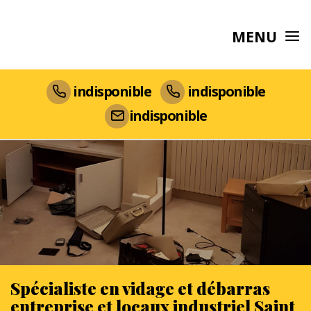
MENU
indisponible
indisponible
indisponible
Spécialiste en vidage et débarras
entreprise et locaux industriel Saint