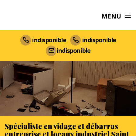
MENU
indisponible
indisponible
indisponible
Spécialiste en vidage et débarras
entreprise et locaux industriel Saint