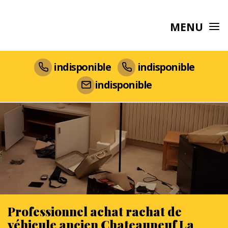
MENU
indisponible
indisponible
indisponible
Professionnel achat rachat de
véhicule ancien Chateauneuf La