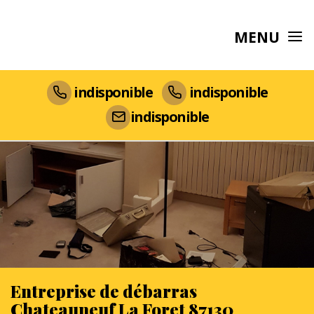
MENU
indisponible
indisponible
indisponible
Entreprise de débarras
Chateauneuf La Foret 87130