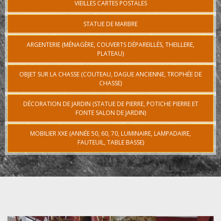
VIEILLES CARTES POSTALES
STATUE DE MARBRE
ARGENTERIE (MÉNAGÈRE, COUVERTS DÉPAREILLÉS, THEILLERE,
PLATEAU)
OBJET SUR LA CHASSE (COUTEAU, DAGUE ANCIENNE, TROPHÉE DE
CHASSE)
DÉCORATION DE JARDIN (STATUE DE PIERRE, POTICHE PIERRE ET
FONTE SALON DE JARDIN)
MOBILIER XXE (ANNÉE 50, 60, 70, LUMINAIRE, LAMPADAIRE,
FAUTEUIL, TABLE BASSE)