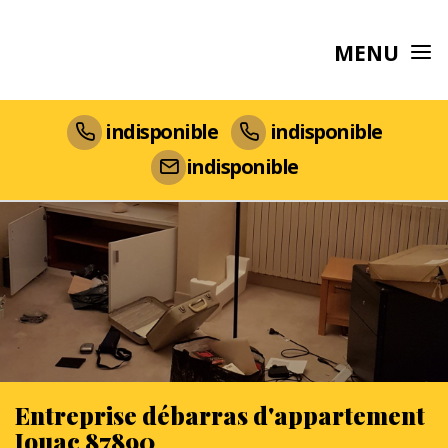
MENU
indisponible
indisponible
indisponible
Entreprise débarras d'appartement
Jouac 87890